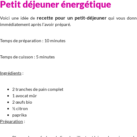
Petit déjeuner énergétique
recette pour un petit-déjeuner
Voici une idée de
qui vous donner
immédiatement après l’avoir préparé.
Temps de préparation : 10 minutes
Temps de cuisson : 5 minutes
Ingrédients
:
2 tranches de pain complet
1 avocat mûr
2 œufs bio
½ citron
paprika
Préparation
: