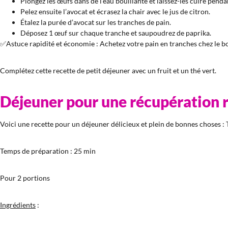
Plongez les œufs dans de l’eau bouillante et laissez-les cuire penda
Pelez ensuite l’avocat et écrasez la chair avec le jus de citron.
Étalez la purée d’avocat sur les tranches de pain.
Déposez 1 œuf sur chaque tranche et saupoudrez de paprika.
✅Astuce rapidité et économie : Achetez votre pain en tranches chez le bou
Complétez cette recette de petit déjeuner avec un fruit et un thé vert.
Déjeuner pour une récupération r
Voici une recette pour un déjeuner délicieux et plein de bonnes choses : T
Temps de préparation : 25 min
Pour 2 portions
Ingrédients
: