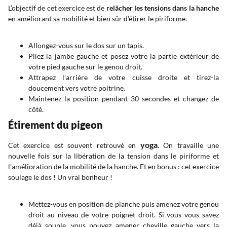
L’objectif de cet exercice est de
relâcher les tensions dans la hanche
en améliorant sa mobilité et bien sûr d’étirer le piriforme.
Allongez-vous sur le dos sur un tapis.
Pliez la jambe gauche et posez votre la partie extérieur de
votre pied gauche sur le genou droit.
Attrapez l’arrière de votre cuisse droite et tirez-la
doucement vers votre poitrine.
Maintenez la position pendant 30 secondes et changez de
côté.
Étirement du pigeon
yoga
Cet exercice est souvent retrouvé en
. On travaille une
nouvelle fois sur la libération de la tension dans le piriforme et
l’amélioration de la mobilité de la hanche. Et en bonus : cet exercice
soulage le dos ! Un vrai bonheur !
Mettez-vous en position de planche puis amenez votre genou
droit au niveau de votre poignet droit. Si vous vous savez
déjà souple, vous pouvez amener cheville gauche vers la