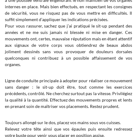
à une poussée ventrale engendrant le non maintien de vos organes
internes en place. Mais bien effectués, en respectant les consignes
de sécurité, vous ne risquez pas de vous mettre en difficultés. Il
suffit simplement d’appliquer les indications précisées.
Pour vous rassurer, sachez que j’ai pratiqué le sit-up pendant des
années et ne me suis jamais ni blessée ni mise en danger. Ces
mouvements ont, certes, mauvaise réputation mais en étant attentif
aux signaux de votre corps vous obtiendrez de beaux abdos
joliment dessinés sans vous provoquer de douleurs dorsales
quelconques ni contribuez à un possible affaissement de vos
organes.
Ligne de conduite principale à adopter pour réaliser ce mouvement
sans danger : le sit-up doit être, tout comme les exercices
précédents, contrôlé. Ne cherchez surtout pas la vitesse. Privilégiez
la qualité à la quantité. Effectuez des mouvements propres et lents
en prenant soin de maîtriser vos placements. Restez prudent.
Toujours allongé sur le dos, placez vos mains sous vos cuisses.
Relevez votre tête ainsi que vos épaules puis ensuite redressez
votre buste pour venir vous placer en position assise.