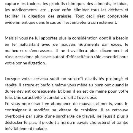
capture les toxines, les produits chimiques des aliments, le tabac,
les médicaments,…etc… pour enfin éliminer tous les déchets et
faciliter la digestion des graisses. Tout ceci n’est concevable
évidemment que dans le cas où il est entretenu correctement.
Mais si vous ne lui apportez plus la considération dont il a besoin
en le maltraitant avec de mauvais nutriments par excès, le
malheureux s’encrassera. Il ne travaillera plus décemment et
n’assurera donc plus avec autant d’efficacité son rôle essentiel pour
votre bonne digestion.
Lorsque votre cerveau subit un surcroît d’activités prolongé et
répété, il sature et parfois même vous mène au burn out quand la
durée devient conséquente. Et bien il en est de même pour votre
foie. Une suractivité le conduira droit à l’overdose.
En vous nourrissant en abondance de mauvais aliments, vous le
contraignez à modifier sa vitesse de croisière. Il se retrouve
overbooké par suite d’une surcharge de travail, ne réussit plus à
déstocker le gras, il produit ainsi du mauvais cholestérol et tombe
inévitablement malade.