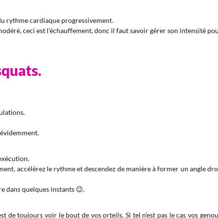
n du rythme cardiaque progressivement.
modéré, ceci est l’échauffement, donc il faut savoir gérer son intensité po
squats.
ulations.
r évidemment.
’exécution.
ement, accélérez le rythme et descendez de manière à former un angle dro
re dans quelques instants 😉.
t de toujours voir le bout de vos orteils. Si tel n’est pas le cas vos gen